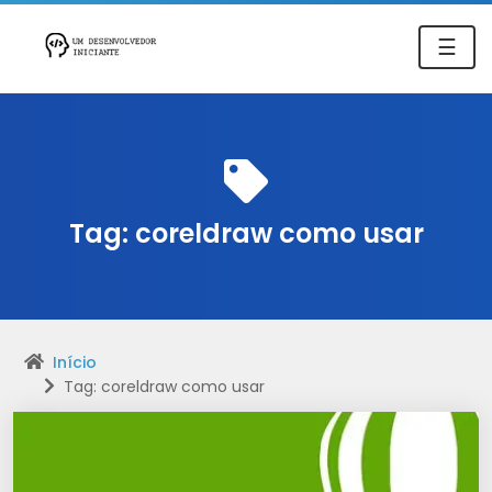
☰
Tag:
coreldraw como usar
Início
Tag: coreldraw como usar