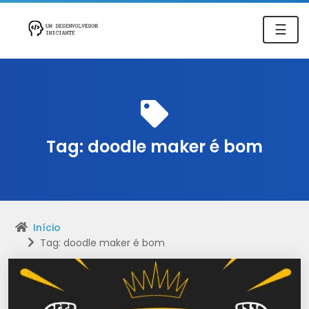
☰
Tag:
doodle maker é bom
Início
Tag: doodle maker é bom