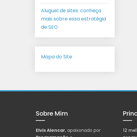
Aluguel de sites: conheça
mais sobre essa estratégia
de SEO
Mapa do Site
Sobre Mim
Prin
Elvis Alencar
, apaixonado por
12 mel