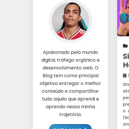
Apaixonado pelo mundo
S
digital, tráfego orgânico e
H
desenvolvimento web. O
Blog tem como principal
objetivo entregar o melhor
Si
conteúdo e compartilhar
si
pe
tudo aquilo que aprendi e
pr
aprendo nessa minha
o 
trajetória.
fá
on