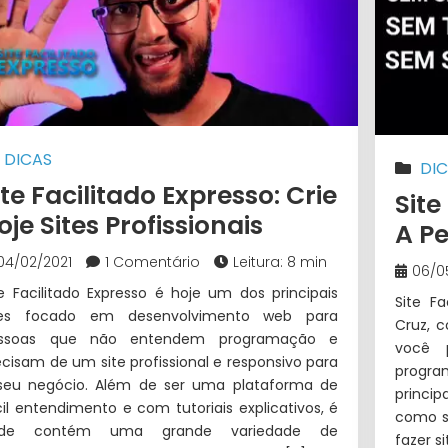
DICAS
DI
ite Facilitado Expresso: Crie
Site
oje Sites Profissionais
A P
04/02/2021
1 Comentário
Leitura: 8 min
06/0
te Facilitado Expresso é hoje um dos principais
Site F
tes focado em desenvolvimento web para
Cruz, 
ssoas que não entendem programação e
você 
ecisam de um site profissional e responsivo para
progra
seu negócio. Além de ser uma plataforma de
princi
cil entendimento e com tutoriais explicativos, é
como se
de contém uma grande variedade de
fazer s