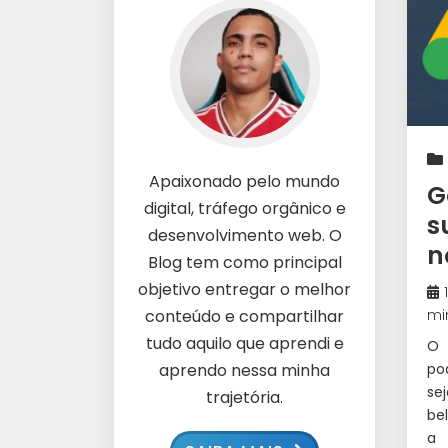
Apaixonado pelo mundo
G
digital, tráfego orgânico e
s
desenvolvimento web. O
n
Blog tem como principal
objetivo entregar o melhor
conteúdo e compartilhar
mi
tudo aquilo que aprendi e
O 
aprendo nessa minha
po
se
trajetória.
bel
a 