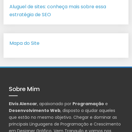
Aluguel de sites: conheça mais sobre essa
estratégia de SEO
Mapa do Site
Sobre Mim
Elvis Alencar
, apaixonado por
Programação
e
Desenvolvimento Web
, disposto a ajudar aqueles
que estão no mesmo objetivo. Chegar e dominar as
principais Linguagens de Programação e Crescimento
em Designer Gráfico. Vem Tranquilo e vamos nos