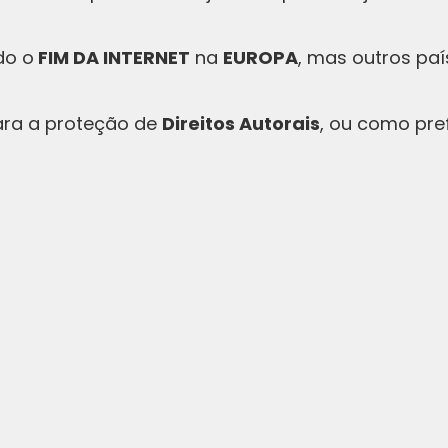
do o
FIM DA INTERNET
na
EUROPA
, mas outros p
ara a proteção de
Direitos Autorais
, ou como pref