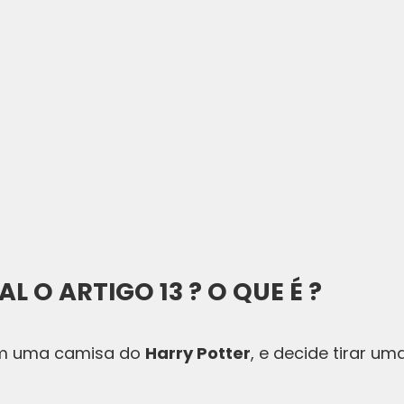
L O ARTIGO 13 ? O QUE É ?
om uma camisa do
Harry Potter
, e decide tirar u