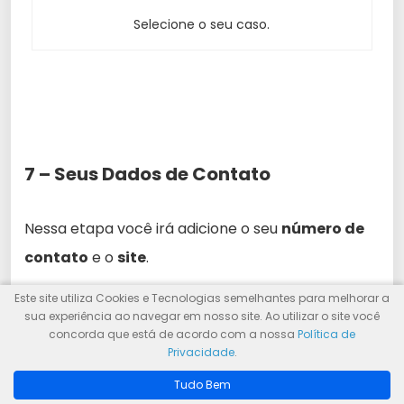
Selecione o seu caso.
7 – Seus Dados de Contato
Nessa etapa você irá adicione o seu
número de
contato
e o
site
.
Este site utiliza Cookies e Tecnologias semelhantes para melhorar a
Caso não tenha um site, basta selecionar a opção
sua experiência ao navegar em nosso site. Ao utilizar o site você
concorda que está de acordo com a nossa
Política de
“
não preciso de site
“.
Privacidade
.
Tudo Bem