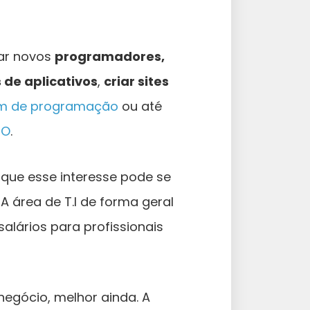
nar novos
programadores,
de aplicativos
,
criar sites
em de programação
ou até
RO
.
a que esse interesse pode se
A área de T.I de forma geral
alários para profissionais
negócio, melhor ainda. A